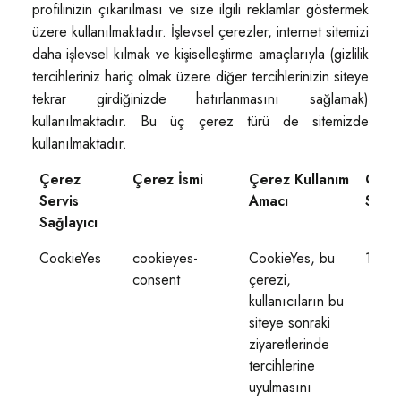
profilinizin çıkarılması ve size ilgili reklamlar göstermek
üzere kullanılmaktadır. İşlevsel çerezler, internet sitemizi
daha işlevsel kılmak ve kişiselleştirme amaçlarıyla (gizlilik
tercihleriniz hariç olmak üzere diğer tercihlerinizin siteye
tekrar girdiğinizde hatırlanmasını sağlamak)
kullanılmaktadır. Bu üç çerez türü de sitemizde
kullanılmaktadır.
Çerez
Çerez İsmi
Çerez Kullanım
Çere
Servis
Amacı
Süres
Sağlayıcı
Çerez
Çerez İsmi
Çerez Kullanım
Çere
CookieYes
cookieyes-
CookieYes, bu
1 yıl
Servis
Amacı
Süres
consent
çerezi,
Sağlayıcı
kullanıcıların bu
siteye sonraki
ziyaretlerinde
tercihlerine
uyulmasını