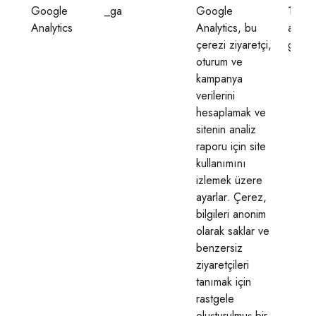
Google
_ga
Google
1 yıl 1
Analytics
Analytics, bu
ay 4
çerezi ziyaretçi,
gün
oturum ve
kampanya
verilerini
hesaplamak ve
sitenin analiz
raporu için site
kullanımını
izlemek üzere
ayarlar. Çerez,
bilgileri anonim
olarak saklar ve
benzersiz
ziyaretçileri
tanımak için
rastgele
oluşturulmuş bir