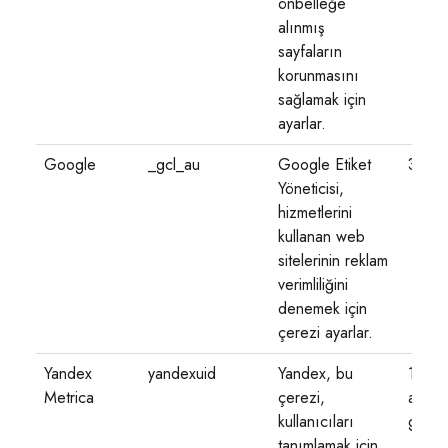
önbelleğe
alınmış
sayfaların
korunmasını
sağlamak için
ayarlar.
Google
_gcl_au
Google Etiket
3 ay
Yöneticisi,
hizmetlerini
kullanan web
sitelerinin reklam
verimliliğini
denemek için
çerezi ayarlar.
Yandex
yandexuid
Yandex, bu
1 yıl 1
Metrica
çerezi,
ay 4
kullanıcıları
gün
tanımlamak için