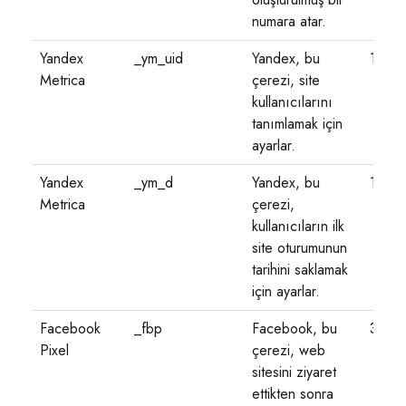
numara atar.
Yandex
_ym_uid
Yandex, bu
1 yıl
Metrica
çerezi, site
kullanıcılarını
tanımlamak için
ayarlar.
Yandex
_ym_d
Yandex, bu
1 yıl
Metrica
çerezi,
kullanıcıların ilk
site oturumunun
tarihini saklamak
için ayarlar.
Facebook
_fbp
Facebook, bu
3 ay
Pixel
çerezi, web
sitesini ziyaret
ettikten sonra