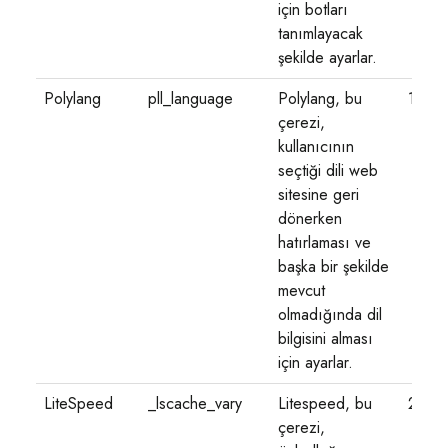
için botları
tanımlayacak
şekilde ayarlar.
Polylang
pll_language
Polylang, bu
1 yıl
çerezi,
kullanıcının
seçtiği dili web
sitesine geri
dönerken
hatırlaması ve
başka bir şekilde
mevcut
olmadığında dil
bilgisini alması
için ayarlar.
LiteSpeed
_lscache_vary
Litespeed, bu
2 gün
çerezi,