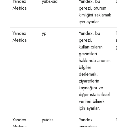
Yandex
yabs-sid
Yandex, bu
oturu
Metrica
çerezi, oturum
kimliğini saklamak
için ayarlar.
Yandex
yp
Yandex, bu
1 yıl 1
Metrica
çerezi,
ay 4
kullanıcıların
gün
gezintileri
hakkında anonim
bilgiler
derlemek,
ziyaretlerin
kaynağını ve
diğer istatistiksel
verileri bilmek
için ayarlar.
Yandex
yuidss
Yandex,
1 yıl
Metrica
ziyaretçiyi