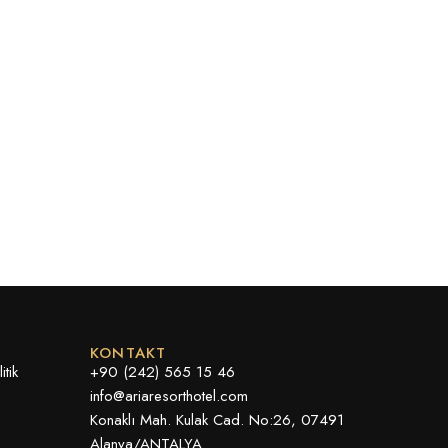
KONTAKT
tik
+90 (242) 565 15 46
info@ariaresorthotel.com
Konaklı Mah. Kulak Cad. No:26, 07491
Alanya/ANTALYA