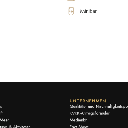
Minibar
UNTERNEHMEN
s
Qualitäts- und Nachhaltigkeitspoli
ft
KVKK-Antragsformular
 Meer
Medienkit
tung & Aktivitäten
Fact Sheet