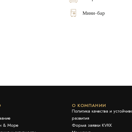
Мини-бар
Ю
О КОМПАНИИ
Политика качества и устойчив
вание
развития
н & Море
Форма заявки KVKK